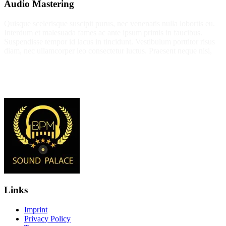
Audio Mastering
Quisque scelerisque suscipit purus, nec venenatis nulla lobortis eu.
Interdum et malesuada fames ac ante ipsum primis in faucibus.
Suspendisse tempor id lacus in tincidunt. Vestibulum porttitor risus
diam, nec ullamcorper leo consectetur luctus. Praesent neque nisi,
Links
Imprint
Privacy Policy