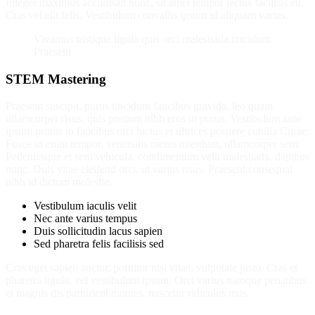
Integer maximus accumsan nunc, sit amet tempor lectus facilisis eu.
Cras vel elit felis. Vestibulum convallis ipsum id aliquam varius.
Vivamus tristique ligula quis orci malesuada tincidunt.
Praesent
STEM Mastering
Praesent suscipit, purus tincidunt faucibus gravida, leo quam
ullamcorper risus, quis pretium nibh eros ut purus. Vestibulum ante
ipsum primis in faucibus orci luctus et ultrices posuere cubilia Curae;
Fusce ut enim tempor, venenatis metus interdum, ullamcorper sem.
Pellentesque et sem vehicula, condimentum velit malesuada, dapibus
nunc. Duis vitae eleifend orci, ut varius risus. Praesent consequat
nibh id dictum molestie.
Vestibulum iaculis velit
Nec ante varius tempus
Duis sollicitudin lacus sapien
Sed pharetra felis facilisis sed
Cras eget sapien auctor, porttitor nisi vitae, vulputate justo. Cras et
pharetra ligula, vel vestibulum ipsum. Orci varius natoque penatibus
et magnis dis parturient montes, nascetur ridiculus mus.