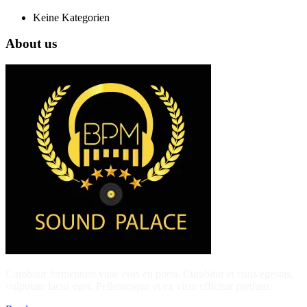
Keine Kategorien
About us
Curabitur fermentum vitae eros eu porta. Curabitur et risus egestas,
vulputate lacus eget. Pellentesque et ex vitae efficitur pretium.